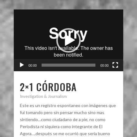
Reproductor
de
video
00:00
00:00
2×1 CÓRDOBA
Investigation & Journalism
Este es un registro espontaneo con imágenes que
fui tomando pero sin pensar mucho sino mas
sintiendo…como ciudadano de a pie, no como
Periodista ni siquiera como integrante de El
Agora….después se me ocurrió que seria bueno