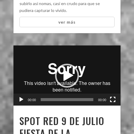
subirlo así nomas, casi en crudo para que se
pudiera capturar lo vivido.
ver más
Reproductor
de
video
00:00
00:00
SPOT RED 9 DE JULIO
FIESTA DE LA