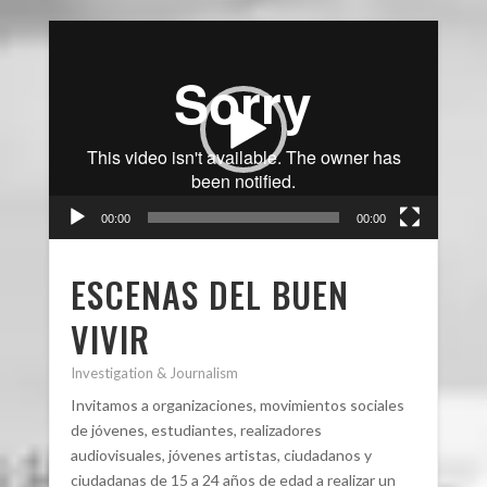
Reproductor
de
video
00:00
00:00
ESCENAS DEL BUEN
VIVIR
Investigation & Journalism
Invitamos a organizaciones, movimientos sociales
de jóvenes, estudiantes, realizadores
audiovisuales, jóvenes artistas, ciudadanos y
ciudadanas de 15 a 24 años de edad a realizar un