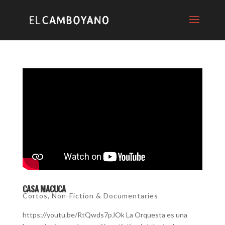
CASA MACUCA
Cortos
,
Non-Fiction & Documentaries
https://youtu.be/RtQwds7pJOk La Orquesta es una