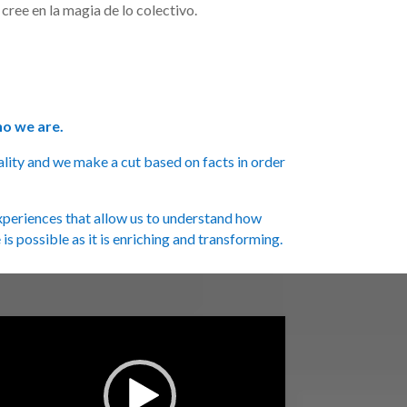
cree en la magia de lo colectivo.
ho we are.
lity and we make a cut based on facts in order
xperiences that allow us to understand how
s possible as it is enriching and transforming.
Reproductor
de
video