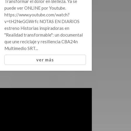
Transformar el dolor en Belleza. Ya se
puede ver ONLINE por Youtube.
https://www.youtube.com/watch?
v=tH2NeGGWrfc NOTAS EN DIARIOS
estreno Historias inspiradoras en
"Realidad transformable": un documental
que une reciclaje y resiliencia CBA24n
Multimedio SRT...
ver más