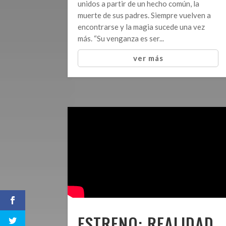
unidos a partir de un hecho común, la
muerte de sus padres. Siempre vuelven a
encontrarse y la magia sucede una vez
más. “Su venganza es ser...
ver más
ESTRENO: REALIDAD