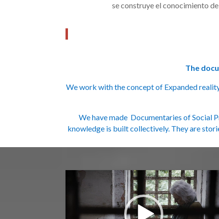
se construye el conocimiento de 
The docum
We work with the concept of Expanded reality.
We have made Documentaries of Social Prac
knowledge is built collectively. They are stor
Reproductor
de
video