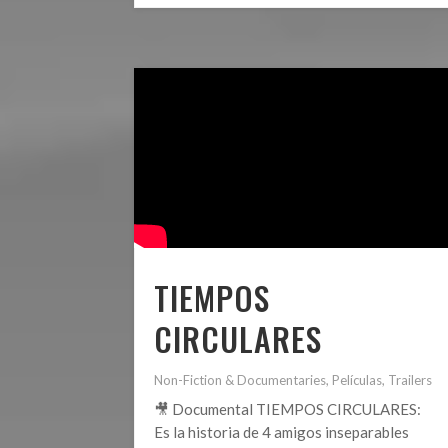
TIEMPOS
CIRCULARES
Non-Fiction & Documentaries
,
Películas
,
Trailers
🎥 Documental TIEMPOS CIRCULARES:
Es la historia de 4 amigos inseparables