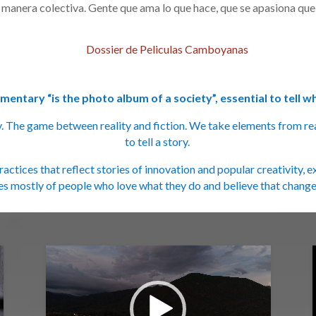
manera colectiva. Gente que ama lo que hace, que se apasiona que 
Dossier de Peliculas Camboyanas
entary “is the photo album of a society”, essential to tell w
 The game between reality and fiction. We take elements from rea
to tell a story.
tices that reflect stories of innovation and popular creativity, e
ies mostly of people who love what they do and believe that change i
Reproductor
de
video