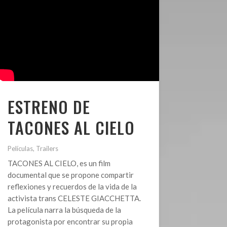
ESTRENO DE
TACONES AL CIELO
Películas
,
Trailers
TACONES AL CIELO, es un film
documental que se propone compartir
reflexiones y recuerdos de la vida de la
activista trans CELESTE GIACCHETTA.
La película narra la búsqueda de la
protagonista por encontrar su propia