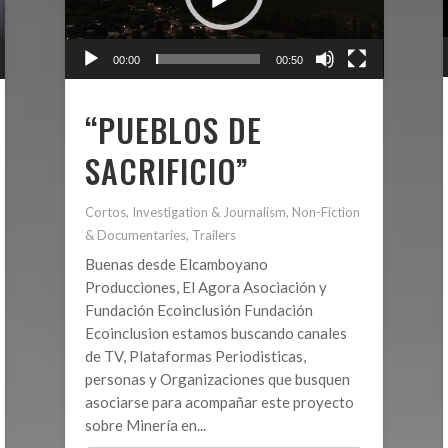
00:00
00:50
“PUEBLOS DE
SACRIFICIO”
Cortos
,
Investigation & Journalism
,
Non-Fiction
& Documentaries
,
Trailers
Buenas desde Elcamboyano
Producciones, El Agora Asociación y
Fundación Ecoinclusión Fundación
Ecoinclusion estamos buscando canales
de TV, Plataformas Periodisticas,
personas y Organizaciones que busquen
asociarse para acompañar este proyecto
sobre Minería en...