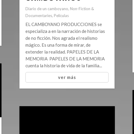
Diario de un camboyano
,
Non-Fiction &
Documentaries
,
Películas
EL CAMBOYANO PRODUCCIONES se
especializa a en la narración de historias
de no ficción. Nos agrada el realismo
mágico. Es una forma de mirar, de
extender la realidad. PAPELES DE LA
MEMORIA PAPELES DE LA MEMORIA
cuenta la historia de vida de la familia...
ver más