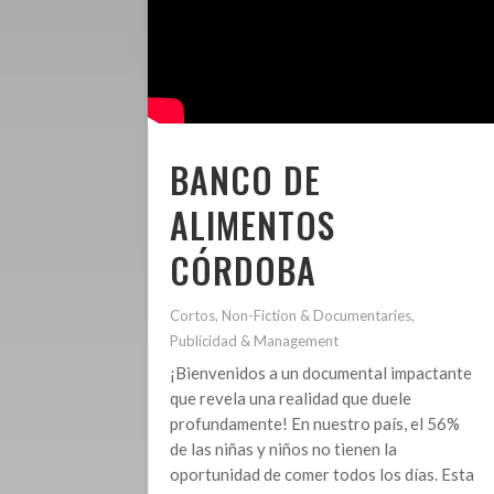
BANCO DE
ALIMENTOS
CÓRDOBA
Cortos
,
Non-Fiction & Documentaries
,
Publicidad & Management
¡Bienvenidos a un documental impactante
que revela una realidad que duele
profundamente! En nuestro país, el 56%
de las niñas y niños no tienen la
oportunidad de comer todos los días. Esta