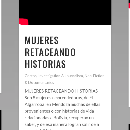
MUJERES
RETACEANDO
HISTORIAS
Cortos
,
Investigation & Journalism
,
Non-Fiction
& Documentaries
MUJERES RETACEANDO HISTORIAS
Son 8 mujeres emprendedoras, de El
Algarrobal en Mendoza muchas de ellas
provenientes o con historias de vida
relacionadas a Bolivia, recuperan un
saber, y de esa manera logran salir de a