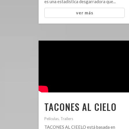
es una estadística desgarradora que...
ver más
TACONES AL CIELO
Películas
,
Trailers
TACONES AL CIEELO está basada en