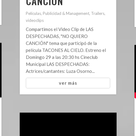
CANCIÓN
Películas
,
Publicidad & Management
,
Trailers
,
videoclips
Compartimos el Video Clip de LAS
DESPECHADAS, "NO QUIERO
CANCIÓN" tema que participó de la
película TACONES AL CIELO. Estreno el
Domingo 29 a las 20:30 hs Cineclub
Municipal LAS DESPECHADAS:
Actrices/cantantes: Luza Osorno...
ver más