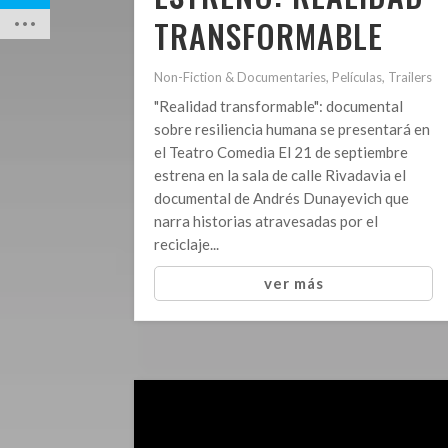
TRANSFORMABLE
Non-Fiction & Documentaries
,
Películas
,
Trailers
"Realidad transformable": documental
sobre resiliencia humana se presentará en
el Teatro Comedia El 21 de septiembre
estrena en la sala de calle Rivadavia el
documental de Andrés Dunayevich que
narra historias atravesadas por el
reciclaje...
ver más