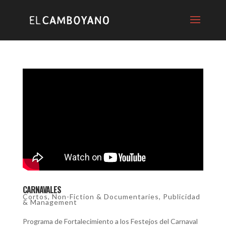
CARNAVALES
Cortos
,
Non-Fiction & Documentaries
,
Publicidad
& Management
Programa de Fortalecimiento a los Festejos del Carnaval