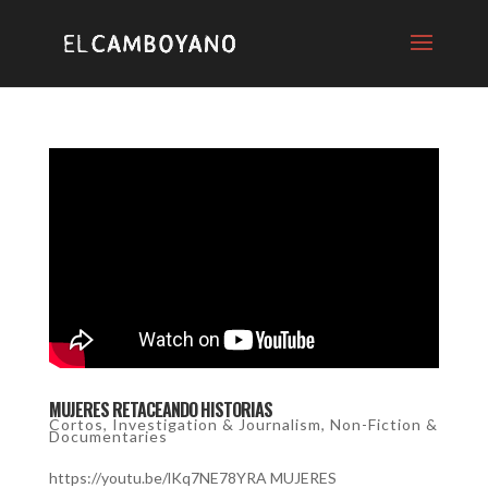
MUJERES RETACEANDO HISTORIAS
Cortos
,
Investigation & Journalism
,
Non-Fiction &
Documentaries
https://youtu.be/lKq7NE78YRA MUJERES