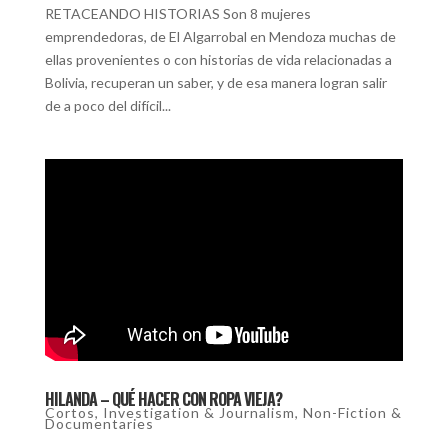
RETACEANDO HISTORIAS Son 8 mujeres
emprendedoras, de El Algarrobal en Mendoza muchas de
ellas provenientes o con historias de vida relacionadas a
Bolivia, recuperan un saber, y de esa manera logran salir
de a poco del difícil...
HILANDA – QUÉ HACER CON ROPA VIEJA?
Cortos
,
Investigation & Journalism
,
Non-Fiction &
Documentaries