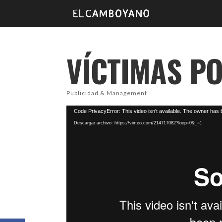
VÍCTIMAS PO
Publicidad & Management
Reproductor
Code PrivacyError: This video isn't available. The owner has b
de
Descargar archivo: https://vimeo.com/214717082?loop=0&_=1
video