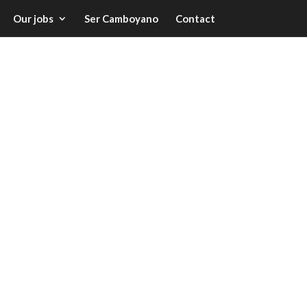
Our jobs
Ser Camboyano
Contact