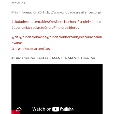
residuos.
Más información 👉 http://www.ciudadesresilientes.org/
#ciudadessustentables
#resilienciaurbana
#tripleimpacto
#economiacircular
#género
#mujereslideres
@citi
@fundacionavina
@fundacionbertoni
@historiascamb
oyanas
@organizacionartemisas
#CiudadesResilientes – MANO A MANO, Lima Perú.