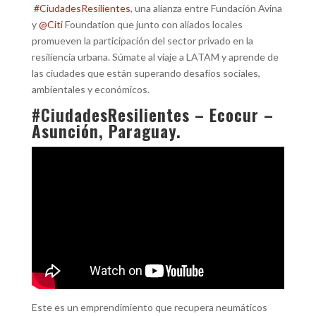
#CiudadesResilientes
, una alianza entre Fundación Avina
y
@Citi
Foundation que junto con aliados locales
promueven la participación del sector privado en la
resiliencia urbana. Súmate al viaje a LATAM y aprende de
las ciudades que están superando desafíos sociales,
ambientales y económicos.
#CiudadesResilientes – Ecocur –
Asunción, Paraguay.
Este es un emprendimiento que recupera neumáticos