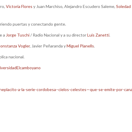
rro,
Victoria Flores
y Juan Marchiso, Alejandro Escudero Saleme,
Soledad
briendo puertas y conectando gente.
te a
Jorge Tuschi
/ Radio Nacional y a su director
Luis Zanetti
.
onstanza Vogler
, Javier Peñaranda y
Miguel Planells
.
ca nacional.
iversidad
Elcamboyano
eplacito-a-la-serie-cordobesa–cielos-celestes—que-se-emite-por-cana