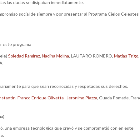
das las dudas se disipaban inmediatamente.
mpromiso social de siempre y por presentar al Programa Cielos Celestes
or este programa
ele)
Soledad Ramirez
,
Nadiha Molina
, LAUTARO ROMERO,
Matias Trigo
,
IA
 diariamente para que sean reconocidas y respetadas sus derechos.
nstantin
,
Franco Enrique Olivetta
,
Jeronimo Piazza
, Guada Pomade, Fran
ma)
oló, una empresa tecnologica que creyó y se comprometió con en este
te.