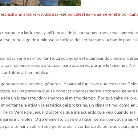
eplacito-a-la-serie-cordobesa–cielos-celestes—que-se-emite-por-cana
reconoce a las luchas y militancias de las personas trans, una comunida
r eso tiene algo de luminoso, la belleza del ser humano luchando para sal
sar esta serie es importante. La sociedad está cambiando y este progra
a que hacemos nuestro trabajo, para que sirve, porque lo hacemos. No
contribuir al bien público.
tas generaciones, edades, géneros…Y para mi fue clave que estuviera Cele
icóloga, es una persona que se conecta amorosamente entonces genera 
 desde un lugar atrevido y amoroso al mismo tiempo. Por qué sabe de lo q
importante la ética y la estética del programa, un clima íntimo, como en 
del Perro Verde de Jesús Quinteros que me acuerdo que veía cuando era
 lugares increíbles. Otro elemento clave era hacer sentir cómodos a las y 
algo para tomar y sobre todo generando la confianza de por qué y para que