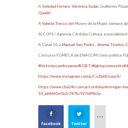
A
Soledad Ferraro
,
Verónica Sudar
, Guillermo Pizza
Quadri
A
Valeria Trecco
del Museo de la Mujer, siempre a
Al COYS / Agencia Córdoba Cultura, especialmen
A Canal 10, a
Manuel San Pedro
,
Jimena Tirados
,
C
Concurso FOMECA de ENACOM como política Públi
#historiascamboyanas
#LGBTI
#lgbtqcommunity
#d
https://www.instagram.com/p/CsZbldOuwnS/
https://www.cba24n.com.ar/cordoba/entregan-ben
10_a64661e5b2c767bc927e89b3e
facebook
Twitter