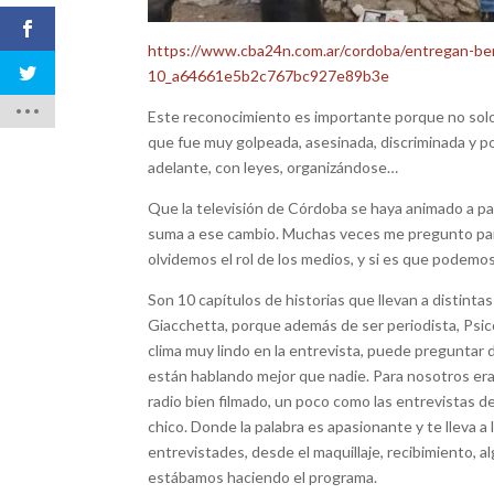
https://www.cba24n.com.ar/cordoba/entregan-ben
10_a64661e5b2c767bc927e89b3e
Este reconocimiento es importante porque no solo 
que fue muy golpeada, asesinada, discriminada y po
adelante, con leyes, organizándose…
Que la televisión de Córdoba se haya animado a pa
suma a ese cambio. Muchas veces me pregunto par
olvidemos el rol de los medios, y si es que podemos 
Son 10 capítulos de historias que llevan a distin
Giacchetta, porque además de ser periodista, Ps
clima muy lindo en la entrevista, puede preguntar
están hablando mejor que nadie. Para nosotros era 
radio bien filmado, un poco como las entrevistas 
chico. Donde la palabra es apasionante y te lleva a
entrevistades, desde el maquillaje, recibimiento, 
estábamos haciendo el programa.