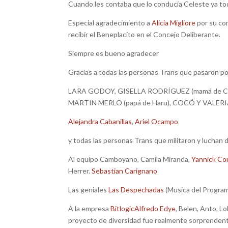
Cuando les contaba que lo conducía Celeste ya to
Especial agradecimiento a
Alicia Migliore
por su co
recibir el Beneplacito en el Concejo Deliberante.
Siempre es bueno agradecer
Gracias a todas las personas Trans que pasaron p
LARA GODOY, GISELLA RODRÍGUEZ (mamá de C
MARTIN MERLO (papá de Haru), COCÓ Y VALER
Alejandra Cabanillas
,
Ariel Ocampo
y todas las personas Trans que militaron y luchan
Al equipo Camboyano, Camila Miranda,
Yannick Co
Herrer.
Sebastian Carignano
Las geniales
Las Despechadas
(Musica del Progra
A la empresa
Bitlogic
Alfredo Edye
, Belen, Anto, L
proyecto de diversidad fue realmente sorprenden