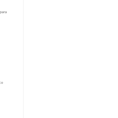
 para
co