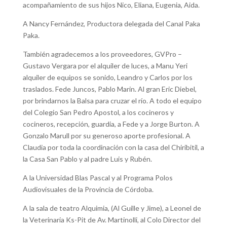
acompañamiento de sus hijos Nico, Eliana, Eugenia, Aida.
A Nancy Fernández, Productora delegada del Canal Paka
Paka.
También agradecemos a los proveedores, GVPro –
Gustavo Vergara por el alquiler de luces, a Manu Yeri
alquiler de equipos se sonido, Leandro y Carlos por los
traslados. Fede Juncos, Pablo Marin. Al gran Eric Diebel,
por brindarnos la Balsa para cruzar el río. A todo el equipo
del Colegio San Pedro Apostol, a los cocineros y
cocineros, recepción, guardia, a Fede y a Jorge Burton. A
Gonzalo Marull por su generoso aporte profesional. A
Claudia por toda la coordinación con la casa del Chiribitil, a
la Casa San Pablo y al padre Luis y Rubén.
A la Universidad Blas Pascal y al Programa Polos
Audiovisuales de la Provincia de Córdoba.
A la sala de teatro Alquimia, (Al Guille y Jime), a Leonel de
la Veterinaria Ks-Pit de Av. Martinolli, al Colo Director del