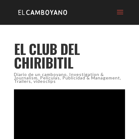
EL CLUB DEL
CHIRIBITIL
Diario de un camboyano
,
Investigation &
Journalism
,
Películas
,
Publicidad & Management
,
Trailers
,
videoclips