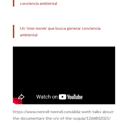
conciencia ambiental
Un ‘river movie’ que busca generar conciencia
ambiental
https://www.nenroll-nenroll.com/alida-weth-talks-about-
the-documentary-the-cry-of-the-suquia/1266802021/