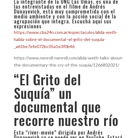
La integrante de la ONG Las Omas, es una de
las entrevistadas en el filme de Andrés
Dunayevich, está muy comprometida con el
medio ambiente y con la acción social de la
agrupación que integra. Escuchá aquí sus
expresiones
https://www.cba24n.com.ar/espectaculos/alida-weth-
habla-sobre-el-documental–el-grito-del-suquia-
_a61be7efe072bc05a1e3f0b46
https://www.nenroll-nenroll.com/alida-weth-talks-about-
the-documentary-the-cry-of-the-suquia/1266802021/
“El Grito del
Suquía” un
documental que
recorre nuestro río
Esta “river-movie” dirigida por Andrés
Dunayevich ya se puede ver en YouTube. Estará