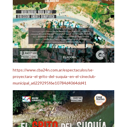
https://www.cba24n.com.ar/espectaculos/se-
proyectara–el-grito-del-suquia–en-el-cineclub-
municipal_a6229295f6e10784d4064dd41