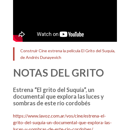
Construir Cine estrena la película El Grito del Suquía,
de Andrés Dunayevich
NOTAS DEL GRITO
Estrena “El grito del Suquía”, un
documental que explora las luces y
sombras de este río cordobés
https://www.lavoz.com.ar/vos/cine/estrena-el-
grito-del-suquia-un-documental-que-explora-las-
luces-y-sombras-de-este-rio-cordobes/