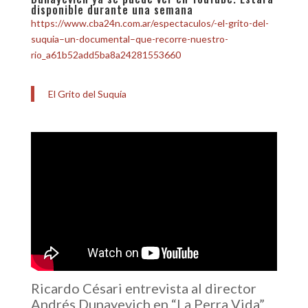
disponible durante una semana
https://www.cba24n.com.ar/espectaculos/-el-grito-del-
suquia–un-documental–que-recorre-nuestro-
rio_a61b52add5ba8a24281553660
El Grito del Suquía
Ricardo Césari entrevista al director
Andrés Dunayevich en “La Perra Vida”