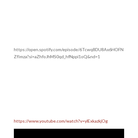
https://open.spotify.com/episode/6Tcwq8DU8Ax6HOFN
ZfImza?si=aZhfoJhMS0qd_hfNppi1oQ&nd=1
https://www.youtube.com/watch?v=ylExkazkjOg