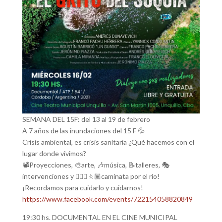
SEMANA DEL 15F: del 13 al 19 de febrero
A 7 años de las inundaciones del 15 F 💦
Crisis ambiental, es crisis sanitaria ¿Qué hacemos con el
lugar donde vivimos?
📽️Proyecciones, 🎨arte, 🎶música, 📝talleres, 🎭
intervenciones y 🚶🏽‍♀️🚶🏽caminata por el río!
¡Recordamos para cuidarlo y cuidarnos!
https://www.facebook.com/events/722154058820849
19:30 hs. DOCUMENTAL EN EL CINE MUNICIPAL