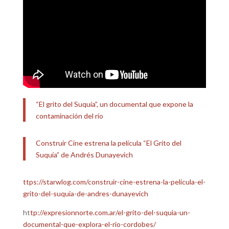
“El grito del Suquía”, un documental que expone la
contaminación del río
Construir Cine estrena la película “El Grito del
Suquía” de Andrés Dunayevich
ttps://starwlog.com/construir-cine-estrena-la-pelicula-el-
grito-del-suquia-de-andres-dunayevich
ht
tp://expresionnorte.com.ar/el-grito-del-suquia-un-
documental-que-explora-el-rio-cordobes/