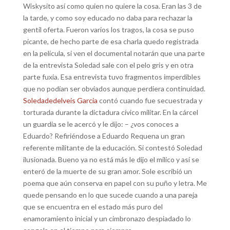
Wiskysito así como quien no quiere la cosa. Eran las 3 de
la tarde, y como soy educado no daba para rechazar la
gentil oferta. Fueron varios los tragos, la cosa se puso
picante, de hecho parte de esa charla quedo registrada
en la película, si ven el documental notarán que una parte
de la entrevista Soledad sale con el pelo gris y en otra
parte fuxia. Esa entrevista tuvo fragmentos imperdibles
que no podían ser obviados aunque perdiera continuidad.
Soledadedelveis Garcia
contó cuando fue secuestrada y
torturada durante la dictadura cívico militar. En la cárcel
un guardia se le acercó y le dijo: – ¿vos conoces a
Eduardo? Refiriéndose a Eduardo Requena un gran
referente militante de la educación. Si contestó Soledad
ilusionada. Bueno ya no está más le dijo el milico y así se
enteró de la muerte de su gran amor. Sole escribió un
poema que aún conserva en papel con su puño y letra. Me
quede pensando en lo que sucede cuando a una pareja
que se encuentra en el estado más puro del
enamoramiento inicial y un cimbronazo despiadado lo