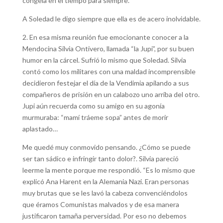
congela en el tiempo para siempre.
A Soledad le digo siempre que ella es de acero inolvidable.
2. En esa misma reunión fue emocionante conocer a la
Mendocina Silvia Ontivero, llamada “la Jupi”, por su buen
humor en la cárcel. Sufrió lo mismo que Soledad. Silvia
contó como los militares con una maldad incomprensible
decidieron festejar el día de la Vendimia apilando a sus
compañeros de prisión en un calabozo uno arriba del otro.
Jupi aún recuerda como su amigo en su agonía
murmuraba: “mamí tráeme sopa” antes de morir
aplastado…
Me quedé muy conmovido pensando. ¿Cómo se puede
ser tan sádico e infringir tanto dolor?. Silvia pareció
leerme la mente porque me respondió. “Es lo mismo que
explicó Ana Harent en la Alemania Nazi. Eran personas
muy brutas que se les lavó la cabeza convenciéndolos
que éramos Comunistas malvados y de esa manera
justificaron tamaña perversidad. Por eso no debemos