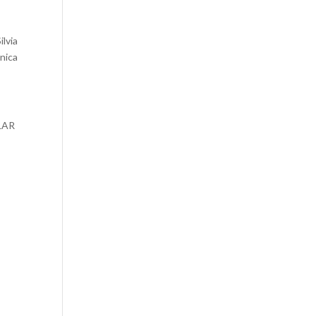
ilvia
ónica
LAR