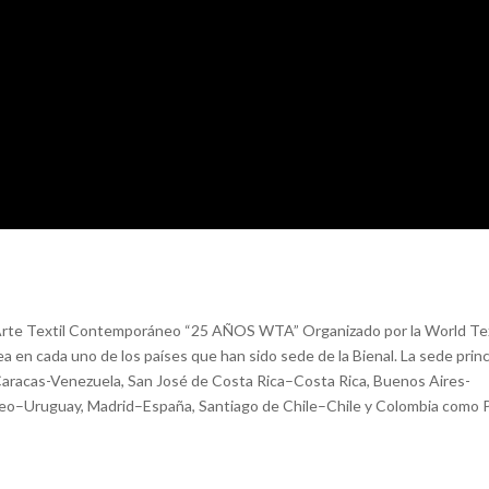
e Arte Textil Contemporáneo “25 AÑOS WTA” Organizado por la World Te
 cada uno de los países que han sido sede de la Bienal. La sede princ
 Caracas-Venezuela, San José de Costa Rica–Costa Rica, Buenos Aires-
deo–Uruguay, Madrid–España, Santiago de Chile–Chile y Colombia como 