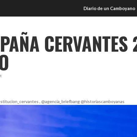
Diario de un Camboyano
PAÑA CERVANTES 
RO
t
@institucion_cervantes , @agencia_briefbang @historiascamboyanas