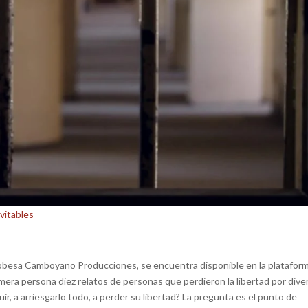
vitables
ordobesa Camboyano Producciones, se encuentra disponible en la platafor
mera persona diez relatos de personas que perdieron la libertad por dive
ir, a arriesgarlo todo, a perder su libertad? La pregunta es el punto de