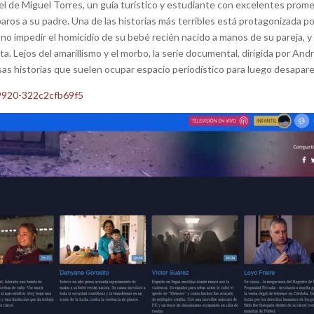
el de Miguel Torres, un guía turístico y estudiante con excelentes prom
paros a su padre. Una de las historias más terribles está protagonizada p
no impedir el homicidio de su bebé recién nacido a manos de su pareja, y
ta. Lejos del amarillismo y el morbo, la serie documental, dirigida por And
as historias que suelen ocupar espacio periodístico para luego desapare
-9920-322c2cfb69f5