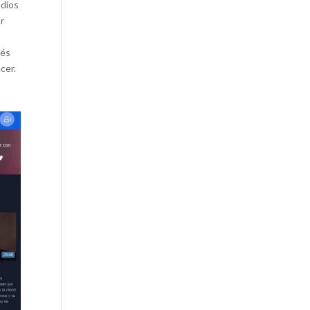
edios
or
rés
cer.