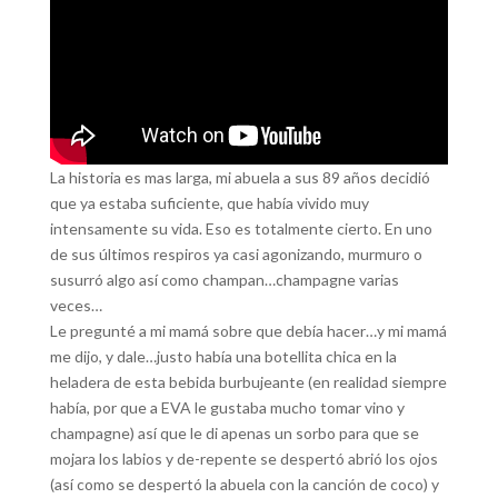
La historia es mas larga, mi abuela a sus 89 años decidió
que ya estaba suficiente, que había vivido muy
intensamente su vida. Eso es totalmente cierto. En uno
de sus últimos respiros ya casi agonizando, murmuro o
susurró algo así como champan…champagne varias
veces…
Le pregunté a mi mamá sobre que debía hacer…y mi mamá
me dijo, y dale…justo había una botellita chica en la
helader
a de esta bebida burbujeante (en realidad siempre
había, por que a EVA le gustaba mucho tomar vino y
champagne) así que le di apenas un sorbo para que se
mojara los labios y de-repente se despertó abrió los ojos
(así como se despertó la abuela con la canción de coco) y