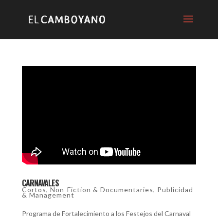
CARNAVALES
Cortos
,
Non-Fiction & Documentaries
,
Publicidad
& Management
Programa de Fortalecimiento a los Festejos del Carnaval