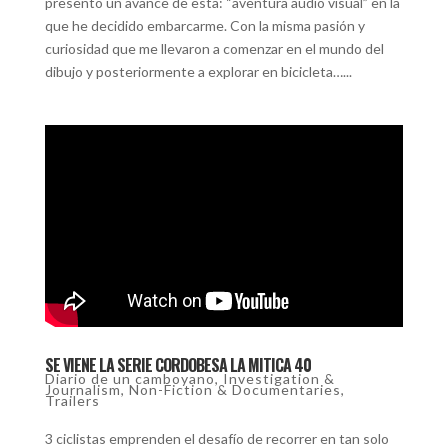
presento un avance de esta: “aventura audio visual” en la
que he decidido embarcarme. Con la misma pasión y
curiosidad que me llevaron a comenzar en el mundo del
dibujo y posteriormente a explorar en bicicleta…...
SE VIENE LA SERIE CORDOBESA LA MITICA 40
Diario de un camboyano
,
Investigation &
Journalism
,
Non-Fiction & Documentaries
,
Trailers
3 ciclistas emprenden el desafío de recorrer en tan solo