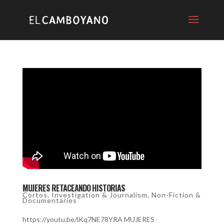
MUJERES RETACEANDO HISTORIAS
Cortos
,
Investigation & Journalism
,
Non-Fiction &
Documentaries
https://youtu.be/lKq7NE78YRA MUJERES