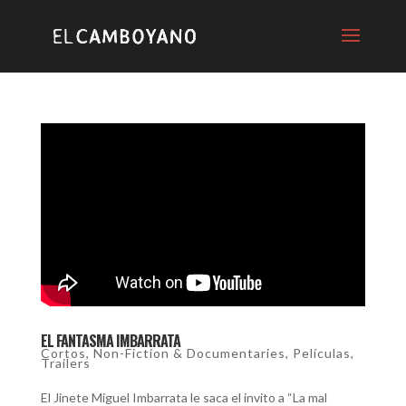
EL FANTASMA IMBARRATA
Cortos
,
Non-Fiction & Documentaries
,
Películas
,
Trailers
El Jinete Miguel Imbarrata le saca el invito a “La mal