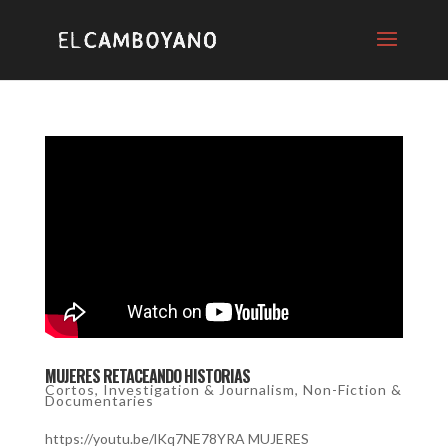
MUJERES RETACEANDO HISTORIAS
Cortos
,
Investigation & Journalism
,
Non-Fiction &
Documentaries
https://youtu.be/lKq7NE78YRA MUJERES