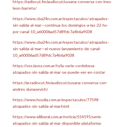
https://radiocut.fm/audiocut/susana-conversa-con-ines-
leon-barreto/
https://www.cba24n.com.ar/espectaculos/-atrapados-
sin-salida-al-mar—continua-los-domingos-a-las-22-hs-
por-canal-10_a60006ad57d89dc7a4b6a9038
https://www.cba24n.com.ar/espectaculos/-atrapados-
sin-salida-al-mar—el-nuevo-lanzamiento-de-canal-
10_a60006ad57d89dc7a4b6a9038
https://vos.lavoz.com.ar/tv/la-serie-cordobesa-
atrapados-sin-salida-al-mar-se-puede-ver-en-contar
https://ar.radiocut.fm/audiocut/susana-conversa-con-
andres-dunayevich/
https://www.hoydia.com.ar/espectaculos/77598-
atrapados-sin-salida-al-mar.html
https://www.elliberal.com.ar/noticia/554195/serie-
atrapados-sin-salida-al-mar-disponible-plataforma-