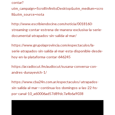
contar?
utm_campaign=ScrollInfinitoDesktop&utm_medium=scro
ll&utm_source=nota
http://www.escribiendocine.com/noticia/0018160-
streaming-contar-estrena-de-manera-exclusiva-la-serie-
documental-atrapados-sin-salida-al-mar/
https://www.grupolaprovincia.com/espectaculos/la-
serie-atrapados-sin-salida-al-mar-esta-disponible-desde-
hoy-en-la-plataforma-contar-646245
https://ar.radiocut.fm/audiocut/susana-conversa-con-
andres-dunayevich-1/
https://www.cba24n.com.ar/espectaculos/-atrapados-
sin-salida-al-mar—continua-los-domingos-a-las-22-hs-
por-canal-10_a60006ad57d89dc7a4b6a9038