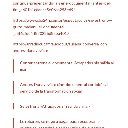
continua-presentando-la-serie-documental–antes-del-
fin-_a601b1cdadcc5e06aa253ed94
https://www.cba24n.com.ar/espectaculos/se-estreno—
quito-mariani–el-documental-
_a5f6cfdd44820286d85ba4017
https://ar.radiocut.fm/audiocut/susana-conversa-con-
andres-dunayevich/
Contar estrena el documental Atrapados sin salida al
mar
Andres Dunayevich: cine-documental cordobés al
servicio de la transformación social
Se estrena «Atrapados sin salida al mar»
Le robaron, se negó a pagar para recuperar lo
sustraído y terminó siendo víctima de extorsión