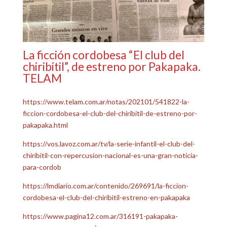
La ficción cordobesa “El club del
chiribitil”, de estreno por Pakapaka.
TELAM
https://www.telam.com.ar/notas/202101/541822-la-
ficcion-cordobesa-el-club-del-chiribitil-de-estreno-por-
pakapaka.html
https://vos.lavoz.com.ar/tv/la-serie-infantil-el-club-del-
chiribitil-con-repercusion-nacional-es-una-gran-noticia-
para-cordob
https://lmdiario.com.ar/contenido/269691/la-ficcion-
cordobesa-el-club-del-chiribitil-estreno-en-pakapaka
https://www.pagina12.com.ar/316191-pakapaka-