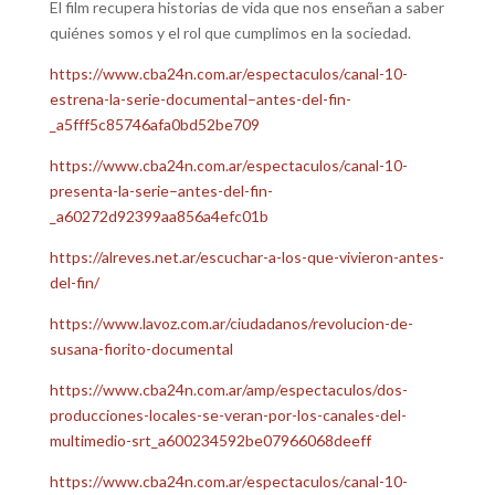
El film recupera historias de vida que nos enseñan a saber
quiénes somos y el rol que cumplimos en la sociedad.
https://www.cba24n.com.ar/espectaculos/canal-10-
estrena-la-serie-documental–antes-del-fin-
_a5fff5c85746afa0bd52be709
https://www.cba24n.com.ar/espectaculos/canal-10-
presenta-la-serie–antes-del-fin-
_a60272d92399aa856a4efc01b
https://alreves.net.ar/escuchar-a-los-que-vivieron-antes-
del-fin/
https://www.lavoz.com.ar/ciudadanos/revolucion-de-
susana-fiorito-documental
https://www.cba24n.com.ar/amp/espectaculos/dos-
producciones-locales-se-veran-por-los-canales-del-
multimedio-srt_a600234592be07966068deeff
https://www.cba24n.com.ar/espectaculos/canal-10-