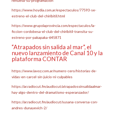
renueva-su-programacion
https://www.hoydia.com.ar/espectaculos/77593-se-
estreno-el-club-del-chiribitil.html
https://www.grupolaprovincia.com/espectaculos/la-
ficcion-cordobesa-el-club-del-chiribitil-transita-su-
estreno-por-pakapaka-645871
“Atrapados sin salida al mar”, el
nuevo lanzamiento de Canal 10 y la
plataforma CONTAR
https://www.lavoz.com.ar/numero-cero/historias-de-
vidas-en-carcel-sin-juicio-ni-culpables
https://ar.radiocut.fm/audiocut/atrapadossinsalidaalmar-
hay-algo-dentro-del-dramatismo-esperanzador/
https://ar.radiocut.fm/audiocut/susana-conversa-con-
andres-dunayevich-2/