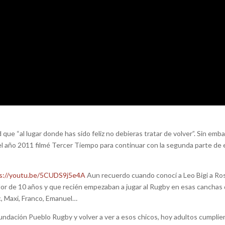
que “al lugar donde has sido feliz no debieras tratar de volver”. Sin emb
 el año 2011 filmé Tercer Tiempo para continuar con la segunda parte de
s://youtu.be/5CUDS9j5e4A
Aun recuerdo cuando conocí a Leo Bigi a Ro
dedor de 10 años y que recién empezaban a jugar al Rugby en esas canchas
ric, Maxi, Franco, Emanuel…
Fundación Pueblo Rugby y volver a ver a esos chicos, hoy adultos cumpli