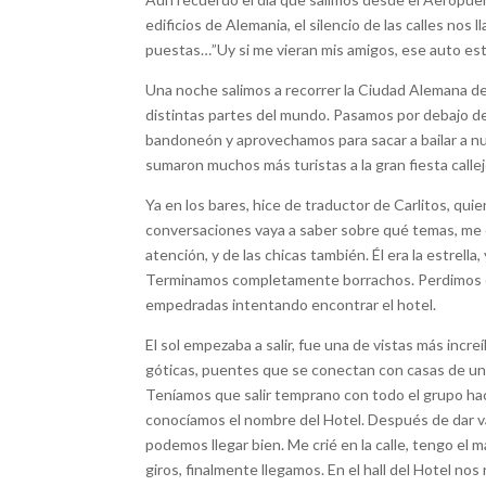
edificios de Alemania, el silencio de las calles nos
puestas…”Uy si me vieran mis amigos, ese auto est
Una noche salimos a recorrer la Ciudad Alemana 
distintas partes del mundo. Pasamos por debajo d
bandoneón y aprovechamos para sacar a bailar a n
sumaron muchos más turistas a la gran fiesta call
Ya en los bares, hice de traductor de Carlitos, qui
conversaciones vaya a saber sobre qué temas, me dec
atención, y de las chicas también. Él era la estre
Terminamos completamente borrachos. Perdimos el 
empedradas intentando encontrar el hotel.
El sol empezaba a salir, fue una de vistas más incr
góticas, puentes que se conectan con casas de un 
Teníamos que salir temprano con todo el grupo haci
conocíamos el nombre del Hotel. Después de dar var
podemos llegar bien. Me crié en la calle, tengo el
giros, finalmente llegamos. En el hall del Hotel no