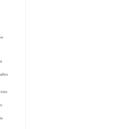
Se
la
alles
esias
no
de