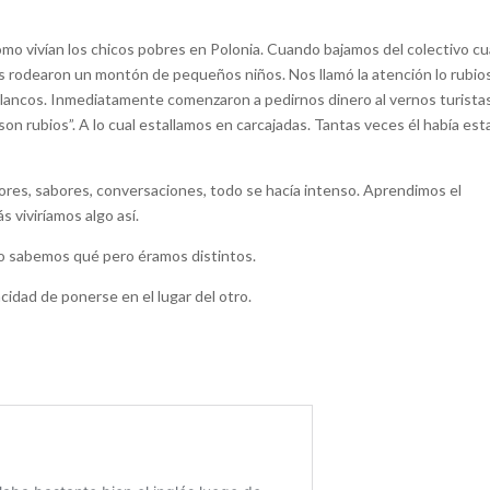
ómo vivían los chicos pobres en Polonia. Cuando bajamos del colectivo c
s rodearon un montón de pequeños niños. Nos llamó la atención lo rubio
blancos. Inmediatamente comenzaron a pedirnos dinero al vernos turista
 son rubios”. A lo cual estallamos en carcajadas. Tantas veces él había es
colores, sabores, conversaciones, todo se hacía intenso. Aprendimos el
s viviríamos algo así.
no sabemos qué pero éramos distintos.
idad de ponerse en el lugar del otro.