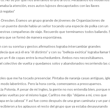
 llamaba la atención, esos autos lujosos descapotados con las llaves
á regalao”
de Dresden. Éramos un grupo grande de jóvenes de Organizaciones de
e un puente donde había un señor tocando una especie de polka con un
uestras compañeras de viaje. Recuerdo que terminamos todos bailando. 
ejera que se formó de manera espontánea.
en con su sonrisa y gestos afirmativos lograba intercambiar grandes
ía que acá él era “él distinto” y con su “belleza exótica” lograba llamar 
lla, yo un 4 de copas entre la muchedumbre. Ambos nos necesitábamos.
colectivo de vuelta y quedamos solos y abandonados recorriendo las c
eíbles que me ha tocado presenciar. Pintaba de naranja casas antiguas, igl
modo laberíntico. Pero la hora corría, comenzamos a preocuparnos.
a Polonia. A pesar de mi Ingles, la gente no nos entendía bien, porque 
ias vueltas por el mismo lugar, Carlitos me dijo “déjame a mí, creo que
 mapa en la cabeza” Y así fue como después de una gran caminata y un par 
s recibieron a los aplausos el resto del grupo que ya estaba desayunando