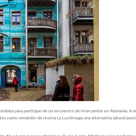
Córdoba para participar de un encuentro de intercambio en Alemania. A 
tos como vendedor de revista La Luciérnaga una alternativa laboral para 
to. No sé por qué nos aferramos él uno al otro. Mirábamos los modernos