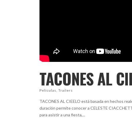
TACONES AL CI
Películas
,
Trailers
TACONES AL CIEELO está basada en hechos reales u
duración permite conocer a CELESTE CIACCHETTA a 
para asistir a una fiesta,...