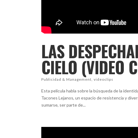
LAS DESPECHA
CIELO (VIDEO C
Publicidad & Management
,
videoclips
Esta película habla sobre la búsqueda de la identid
Tacones Lejanos, un espacio de resistencia y div
sumarse, ser parte de...