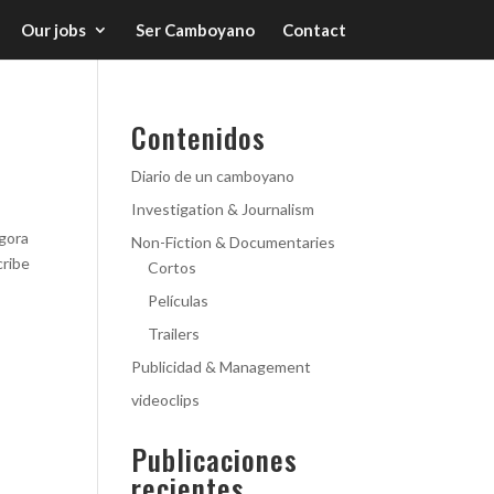
Our jobs
Ser Camboyano
Contact
Contenidos
Diario de un camboyano
Investigation & Journalism
Ágora
Non-Fiction & Documentaries
cribe
Cortos
Películas
Trailers
Publicidad & Management
videoclips
Publicaciones
recientes